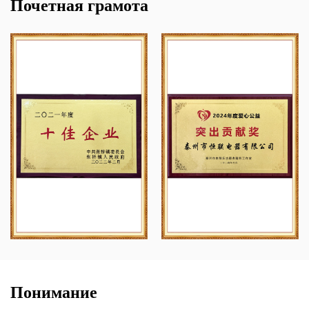
Почетная грамота
соответствуют военным стандартам Y11, Y17, Y27, Y50, YGD,
YLH, YM, YW, J599I, J599II, J599III, круглым электрическим
разъемам серии XC и J7, J14, J20J, J29A, Прямоугольные
электрические разъемы серии J30J, J63A. Он соответствует
национальному стандарту Y2, Y4, YP, LYP, YD и другим сериям
круглых электрических разъемов. Продукция охватывает
генеральный штаб, окончательную сборку, морскую
установку, вторую артиллерию, вооружение,
аэрокосмическую и другие военные разновидности,
ядерную энергетику, железную дорогу, национальную
энергосистему, геофизическую разведку нефти и земли и
другие области. Компания имеет технический центр и
центр контроля качества со сложным производственным
Понимание
оборудованием, современными средствами контроля, а